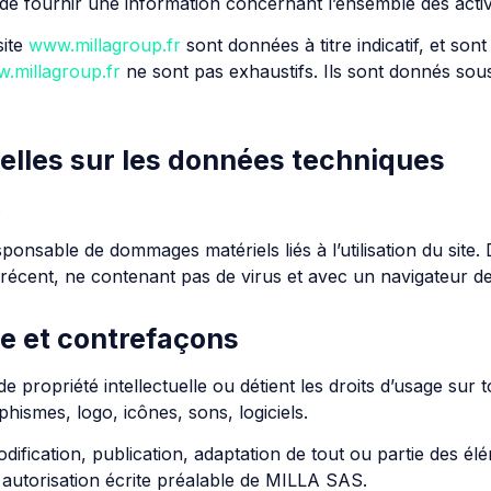
de fournir une information concernant l’ensemble des activ
site
www.millagroup.fr
sont données à titre indicatif, et sont
.millagroup.fr
ne sont pas exhaustifs. Ils sont donnés sou
uelles sur les données techniques
.
ponsable de dommages matériels liés à l’utilisation du site. D
l récent, ne contenant pas de virus et avec un navigateur d
lle et contrefaçons
 propriété intellectuelle ou détient les droits d’usage sur 
hismes, logo, icônes, sons, logiciels.
ification, publication, adaptation de tout ou partie des élé
uf autorisation écrite préalable de MILLA SAS.