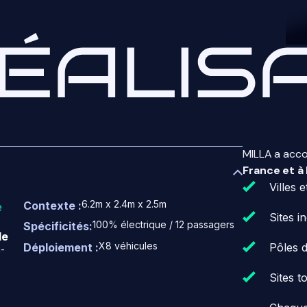
MILLA a acc
France et à 
Villes e
6.2m x 2.4m x 2.5m
Contexte :
e
Sites in
100% électrique / 12 passagers
Spécificités:
de
X8 véhicules
Déploiement :
Pôles d
-
Sites t