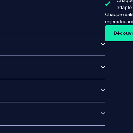
Chaque
adapté
Chaque réali
enjeux locaux
Découvri