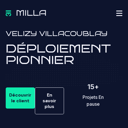
VELIZY VILLACOUBLAY
DÉPLOIEMENT
PIONNIER
15
+
Découvrir
En
Projets En
le client
savoir
pause
plus