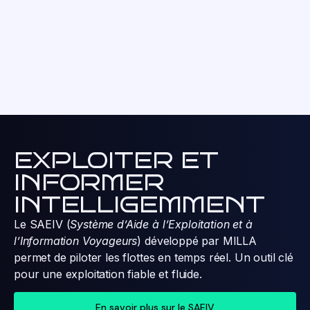
SQY Entreprises :
autonome qui rév
déplacements
Plus de détails
Partenariat
-
18
EXPLOITER ET
INFORMER
INTELLIGEMMENT
Le SAEIV (
Système d’Aide à l’Exploitation et à
l’Information Voyageurs
) développé par MILLA
permet de piloter les flottes en temps réel. Un outil clé
pour une exploitation fiable et fluide.
En savoir plus sur le SAEIV