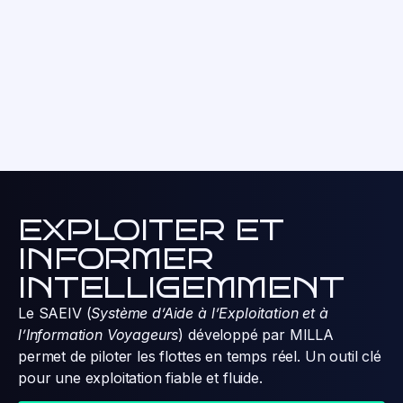
SQY Entreprises : Milla la navette
autonome qui révolutionne les
déplacements
Plus de détails
Partenariat
-
18 mars 2026
EXPLOITER ET
INFORMER
INTELLIGEMMENT
Le SAEIV (
Système d’Aide à l’Exploitation et à
l’Information Voyageurs
) développé par MILLA
permet de piloter les flottes en temps réel. Un outil clé
pour une exploitation fiable et fluide.