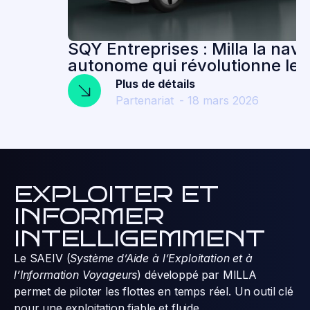
SQY Entreprises : Milla la navette
autonome qui révolutionne les
déplacements
Plus de détails
Partenariat
-
18 mars 2026
EXPLOITER ET
INFORMER
INTELLIGEMMENT
Le SAEIV (
Système d’Aide à l’Exploitation et à
l’Information Voyageurs
) développé par MILLA
permet de piloter les flottes en temps réel. Un outil clé
pour une exploitation fiable et fluide.