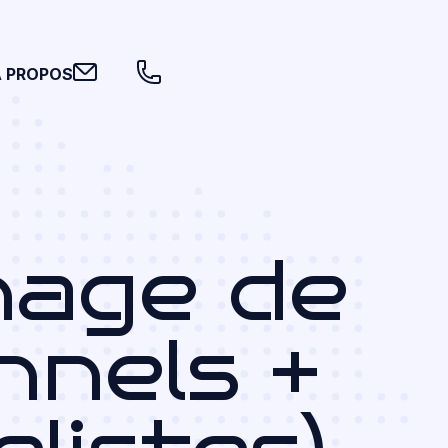
A PROPOS
age de
nnels +